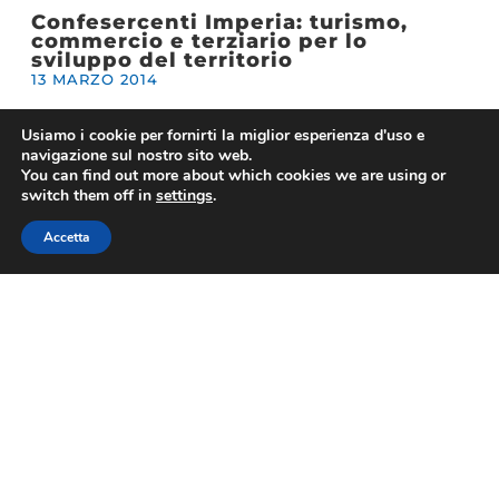
Confesercenti Imperia: turismo,
commercio e terziario per lo
sviluppo del territorio
13 MARZO 2014
Usiamo i cookie per fornirti la miglior esperienza d'uso e
navigazione sul nostro sito web.
Animazione turistica, l’allarme FIAST
You can find out more about which cookies we are using or
Confesercenti: “Costi troppo alti,
switch them off in
settings
.
sopravvivenza imprese è a rischio. I
grandi fuggono all’estero”
Accetta
29 NOVEMBRE 2013
Assemblea Nazionale FIAST
29 NOVEMBRE 2013
1
2
3
4
5
6
7
8
9
10
11
12
13
14
15
16
17
18
19
20
21
22
23
24
25
26